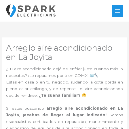
Ir
al
contenido
Arreglo aire acondicionado
en La Joyita
¿Tu aire acondicionado dejó de enfriar justo cuando más lo
necesitas? ¡Lo reparamos por ti en CDMX!
Estás en casa o en tu negocio, sudando la gota gorda en
pleno calor chilango, y de repente… el aire acondicionado
decide rendirse.
¿Te suena familiar?
Si estás buscando
arreglo aire acondicionado en La
Joyita
,
¡acabas de llegar al lugar indicado!
Somos
especialistas certificados en reparación, mantenimiento y
diagnóstico de equipos de aire acondicionado en toda la