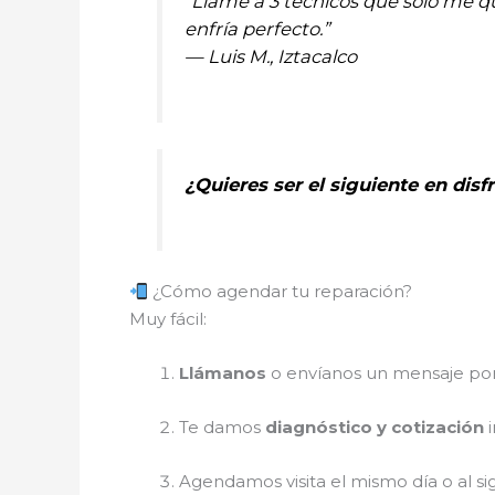
“Llamé a 3 técnicos que solo me qu
enfría perfecto.”
— Luis M., Iztacalco
¿Quieres ser el siguiente en dis
¿Cómo agendar tu reparación?
Muy fácil:
Llámanos
o envíanos un mensaje p
Te damos
diagnóstico y cotización
i
Agendamos visita el mismo día o al si