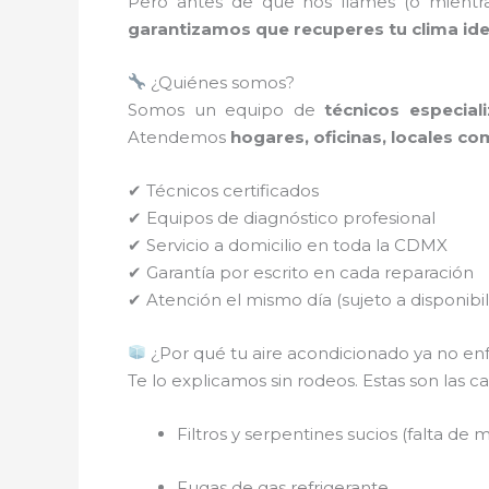
Pero antes de que nos llames (o mient
garantizamos que recuperes tu clima ide
¿Quiénes somos?
Somos un equipo de
técnicos especia
Atendemos
hogares, oficinas, locales co
✔ Técnicos certificados
✔ Equipos de diagnóstico profesional
✔ Servicio a domicilio en toda la CDMX
✔ Garantía por escrito en cada reparación
✔ Atención el mismo día (sujeto a disponibil
¿Por qué tu aire acondicionado ya no enf
Te lo explicamos sin rodeos. Estas son la
Filtros y serpentines sucios (falta de
Fugas de gas refrigerante