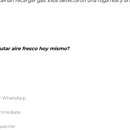
erían recargar gas. Ellos detectaron una fuga real y la 
frutar aire fresco hoy mismo?
or WhatsApp
nmediata
guiente