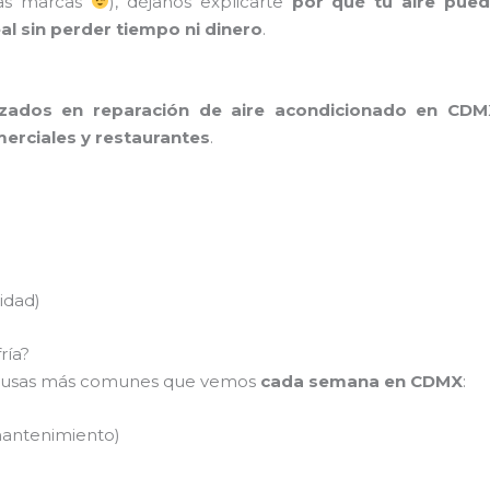
ras marcas
), déjanos explicarte
por qué tu aire puede
al sin perder tiempo ni dinero
.
lizados en reparación de aire acondicionado en CDM
merciales y restaurantes
.
idad)
ría?
s causas más comunes que vemos
cada semana en CDMX
:
 mantenimiento)