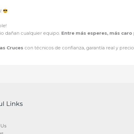
a!
le!
ario dañan cualquier equipo.
Entre más esperes, más caro p
Las Cruces
con técnicos de confianza, garantía real y preci
ul Links
 Us
es