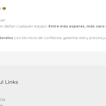
a!
le!
ario dañan cualquier equipo.
Entre más esperes, más caro p
Morelos
con técnicos de confianza, garantía real y precios 
ul Links
 Us
es