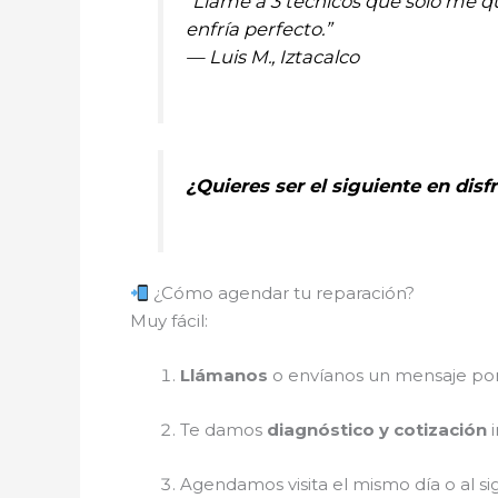
“Llamé a 3 técnicos que solo me qu
enfría perfecto.”
— Luis M., Iztacalco
¿Quieres ser el siguiente en dis
¿Cómo agendar tu reparación?
Muy fácil:
Llámanos
o envíanos un mensaje p
Te damos
diagnóstico y cotización
i
Agendamos visita el mismo día o al si