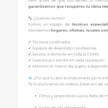
Pero antes de que nos llames (o mient
garantizamos que recuperes tu clima ide
¿Quiénes somos?
Somos un equipo de
técnicos especia
Atendemos
hogares, oficinas, locales co
✔ Técnicos certificados
✔ Equipos de diagnóstico profesional
✔ Servicio a domicilio en toda la CDMX
✔ Garantía por escrito en cada reparación
✔ Atención el mismo día (sujeto a disponibil
¿Por qué tu aire acondicionado ya no enf
Te lo explicamos sin rodeos. Estas son la
Filtros y serpentines sucios (falta de
Fugas de gas refrigerante