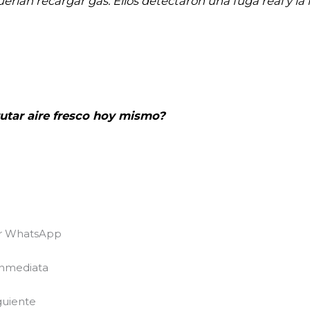
erían recargar gas. Ellos detectaron una fuga real y la 
frutar aire fresco hoy mismo?
or WhatsApp
nmediata
guiente