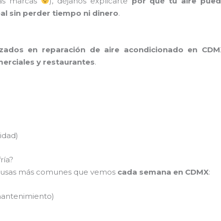
ras marcas
), déjanos explicarte
por qué tu aire puede
al sin perder tiempo ni dinero
.
lizados en reparación de aire acondicionado en CDM
merciales y restaurantes
.
idad)
ría?
s causas más comunes que vemos
cada semana en CDMX
:
 mantenimiento)