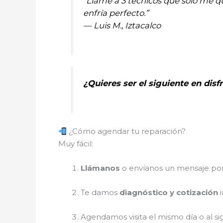
“Llamé a 3 técnicos que solo me qu
enfría perfecto.”
— Luis M., Iztacalco
¿Quieres ser el siguiente en dis
¿Cómo agendar tu reparación?
Muy fácil:
Llámanos
o envíanos un mensaje p
Te damos
diagnóstico y cotización
i
Agendamos visita el mismo día o al si