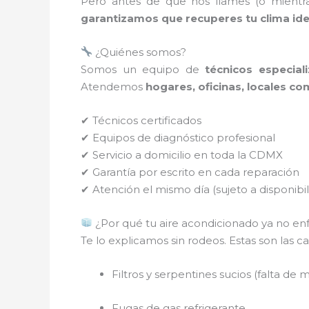
Pero antes de que nos llames (o mient
garantizamos que recuperes tu clima ide
¿Quiénes somos?
Somos un equipo de
técnicos especia
Atendemos
hogares, oficinas, locales co
✔ Técnicos certificados
✔ Equipos de diagnóstico profesional
✔ Servicio a domicilio en toda la CDMX
✔ Garantía por escrito en cada reparación
✔ Atención el mismo día (sujeto a disponibil
¿Por qué tu aire acondicionado ya no enf
Te lo explicamos sin rodeos. Estas son la
Filtros y serpentines sucios (falta de
Fugas de gas refrigerante