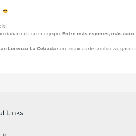
a!
le!
ario dañan cualquier equipo.
Entre más esperes, más caro p
 San Lorenzo La Cebada
con técnicos de confianza, garantí
ul Links
 Us