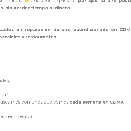
ras marcas
), déjanos explicarte
por qué tu aire puede
al sin perder tiempo ni dinero
.
lizados en reparación de aire acondicionado en CDM
merciales y restaurantes
.
idad)
ría?
s causas más comunes que vemos
cada semana en CDMX
:
 mantenimiento)