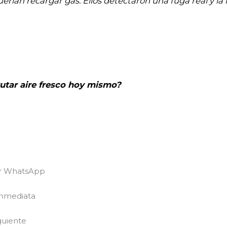
erían recargar gas. Ellos detectaron una fuga real y la 
frutar aire fresco hoy mismo?
or WhatsApp
nmediata
guiente