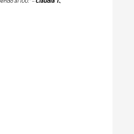
endo al 100.” –
Claudia T.
,