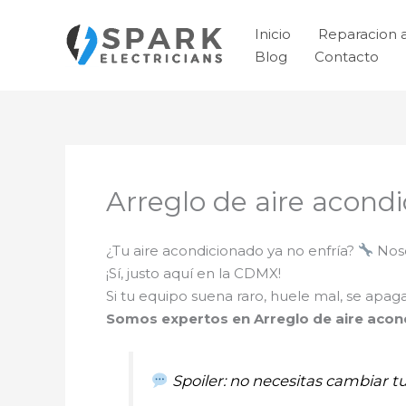
Ir
al
Inicio
Reparacion 
contenido
Blog
Contacto
Arreglo de aire acond
¿Tu aire acondicionado ya no enfría?
Noso
¡Sí, justo aquí en la CDMX!
Si tu equipo suena raro, huele mal, se apa
Somos expertos en Arreglo de aire acon
Spoiler: no necesitas cambiar t