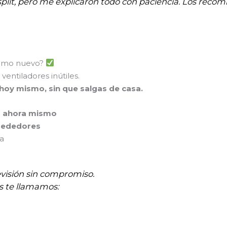
plit, pero me explicaron todo con paciencia. Los recomi
 como nuevo?
ventiladores inútiles.
 hoy mismo, sin que salgas de casa.
p ahora mismo
rededores
na
evisión sin compromiso.
s te llamamos: