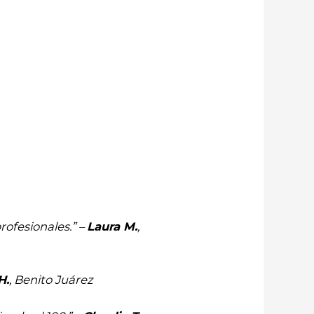
ofesionales.” –
Laura M.
,
H.
, Benito Juárez