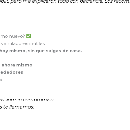
plit, pero me explicaron todo con paciencia. Los recomi
 como nuevo?
ventiladores inútiles.
 hoy mismo, sin que salgas de casa.
p ahora mismo
rededores
na
evisión sin compromiso.
s te llamamos: