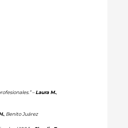
ofesionales.” –
Laura M.
,
H.
, Benito Juárez