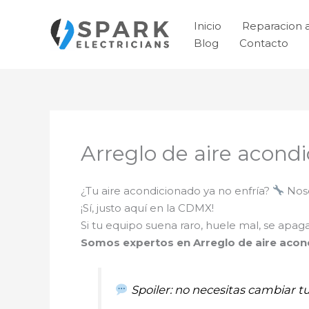
Ir
al
Inicio
Reparacion 
contenido
Blog
Contacto
Arreglo de aire acond
¿Tu aire acondicionado ya no enfría?
Noso
¡Sí, justo aquí en la CDMX!
Si tu equipo suena raro, huele mal, se apa
Somos expertos en Arreglo de aire acon
Spoiler: no necesitas cambiar t