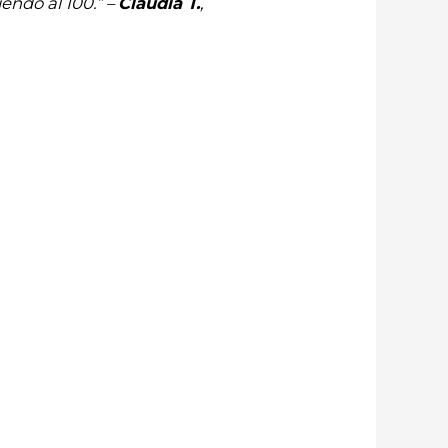
endo al 100.” –
Claudia T.
,