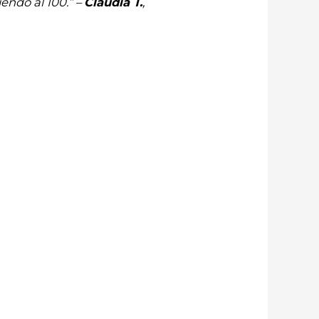
endo al 100.” –
Claudia T.
,