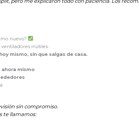
plit, pero me explicaron todo con paciencia. Los recomi
 como nuevo?
ventiladores inútiles.
 hoy mismo, sin que salgas de casa.
p ahora mismo
rededores
na
evisión sin compromiso.
s te llamamos: