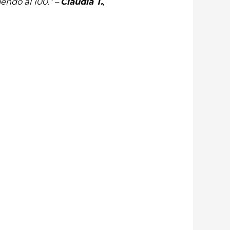
endo al 100.” –
Claudia T.
,