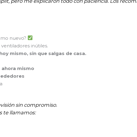
plit, pero me explicaron todo con paciencia. Los recomi
 como nuevo?
ventiladores inútiles.
 hoy mismo, sin que salgas de casa.
p ahora mismo
rededores
na
evisión sin compromiso.
s te llamamos: