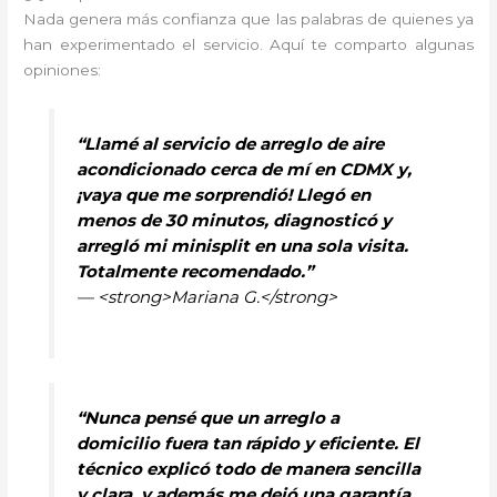
Nada genera más confianza que las palabras de quienes ya
han experimentado el servicio. Aquí te comparto algunas
opiniones:
“Llamé al servicio de arreglo de aire
acondicionado cerca de mí en CDMX y,
¡vaya que me sorprendió! Llegó en
menos de 30 minutos, diagnosticó y
arregló mi minisplit en una sola visita.
Totalmente recomendado.”
— <strong>Mariana G.</strong>
“Nunca pensé que un arreglo a
domicilio fuera tan rápido y eficiente. El
técnico explicó todo de manera sencilla
y clara, y además me dejó una garantía