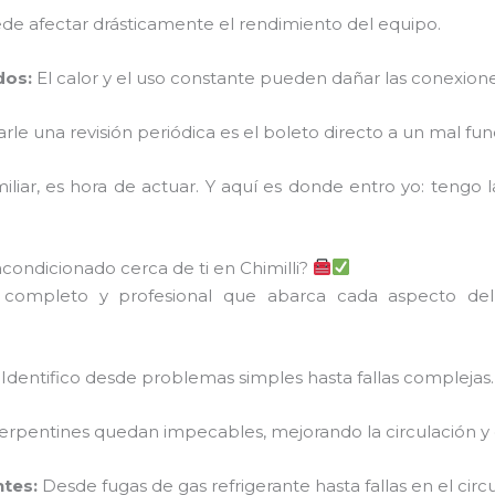
de afectar drásticamente el rendimiento del equipo.
dos:
El calor y el uso constante pueden dañar las conexiones
arle una revisión periódica es el boleto directo a un mal fu
liar, es hora de actuar. Y aquí es donde entro yo: tengo l
acondicionado cerca de ti en Chimilli?
o completo y profesional que abarca cada aspecto del
Identifico desde problemas simples hasta fallas complejas.
 y serpentines quedan impecables, mejorando la circulación y c
tes:
Desde fugas de gas refrigerante hasta fallas en el circui