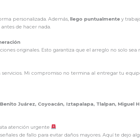
 forma personalizada. Además,
llego puntualmente
y trabaj
o antes de hacer nada.
neración
ones originales. Esto garantiza que el arreglo no solo sea 
 servicios. Mi compromiso no termina al entregar tu equi
:
Benito Juárez, Coyoacán, Iztapalapa, Tlalpan, Miguel H
sita atención urgente
ñales de fallo para evitar daños mayores. Aquí te dejo alg