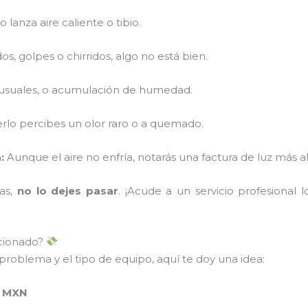
o lanza aire caliente o tibio.
s, golpes o chirridos, algo no está bien.
nusuales, o acumulación de humedad.
rlo percibes un olor raro o a quemado.
:
Aunque el aire no enfría, notarás una factura de luz más al
mas,
no lo dejes pasar
. ¡Acude a un servicio profesional 
icionado?
problema y el tipo de equipo, aquí te doy una idea:
 MXN