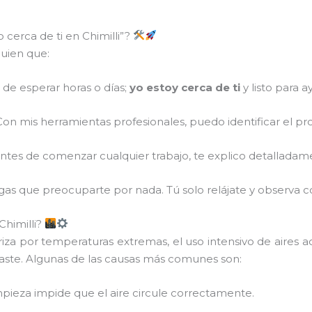
 cerca de ti en Chimilli”?
guien que:
 de esperar horas o días;
yo estoy cerca de ti
y listo para a
on mis herramientas profesionales, puedo identificar el p
tes de comenzar cualquier trabajo, te explico detalladamente 
ngas que preocuparte por nada. Tú solo relájate y observa 
Chimilli?
za por temperaturas extremas, el uso intensivo de aires 
gaste. Algunas de las causas más comunes son:
impieza impide que el aire circule correctamente.