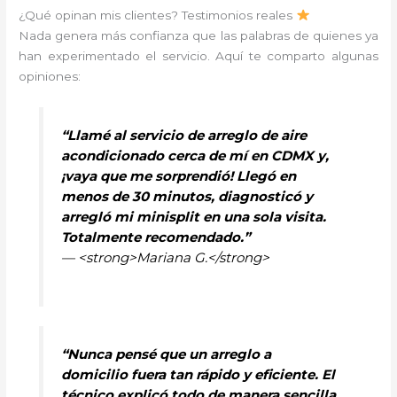
¿Qué opinan mis clientes? Testimonios reales
Nada genera más confianza que las palabras de quienes ya
han experimentado el servicio. Aquí te comparto algunas
opiniones:
“Llamé al servicio de arreglo de aire
acondicionado cerca de mí en CDMX y,
¡vaya que me sorprendió! Llegó en
menos de 30 minutos, diagnosticó y
arregló mi minisplit en una sola visita.
Totalmente recomendado.”
— <strong>Mariana G.</strong>
“Nunca pensé que un arreglo a
domicilio fuera tan rápido y eficiente. El
técnico explicó todo de manera sencilla