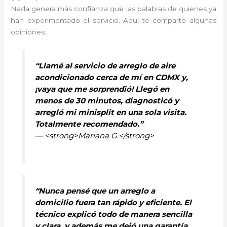
Nada genera más confianza que las palabras de quienes ya
han experimentado el servicio. Aquí te comparto algunas
opiniones:
“Llamé al servicio de arreglo de aire
acondicionado cerca de mí en CDMX y,
¡vaya que me sorprendió! Llegó en
menos de 30 minutos, diagnosticó y
arregló mi minisplit en una sola visita.
Totalmente recomendado.”
— <strong>Mariana G.</strong>
“Nunca pensé que un arreglo a
domicilio fuera tan rápido y eficiente. El
técnico explicó todo de manera sencilla
y clara, y además me dejó una garantía