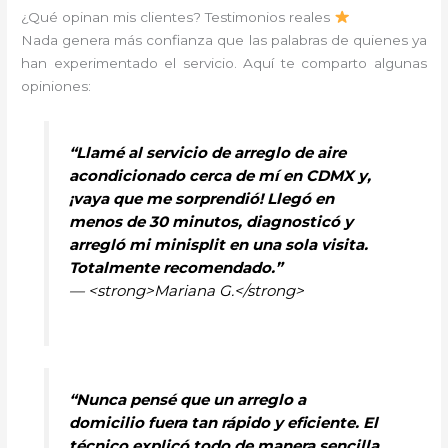
¿Qué opinan mis clientes? Testimonios reales
Nada genera más confianza que las palabras de quienes ya
han experimentado el servicio. Aquí te comparto algunas
opiniones:
“Llamé al servicio de arreglo de aire
acondicionado cerca de mí en CDMX y,
¡vaya que me sorprendió! Llegó en
menos de 30 minutos, diagnosticó y
arregló mi minisplit en una sola visita.
Totalmente recomendado.”
— <strong>Mariana G.</strong>
“Nunca pensé que un arreglo a
domicilio fuera tan rápido y eficiente. El
técnico explicó todo de manera sencilla