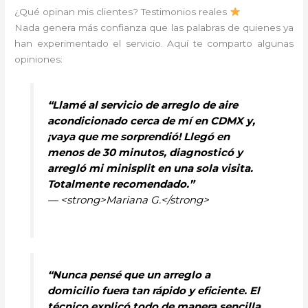
¿Qué opinan mis clientes? Testimonios reales
Nada genera más confianza que las palabras de quienes ya
han experimentado el servicio. Aquí te comparto algunas
opiniones:
“Llamé al servicio de arreglo de aire
acondicionado cerca de mí en CDMX y,
¡vaya que me sorprendió! Llegó en
menos de 30 minutos, diagnosticó y
arregló mi minisplit en una sola visita.
Totalmente recomendado.”
— <strong>Mariana G.</strong>
“Nunca pensé que un arreglo a
domicilio fuera tan rápido y eficiente. El
técnico explicó todo de manera sencilla