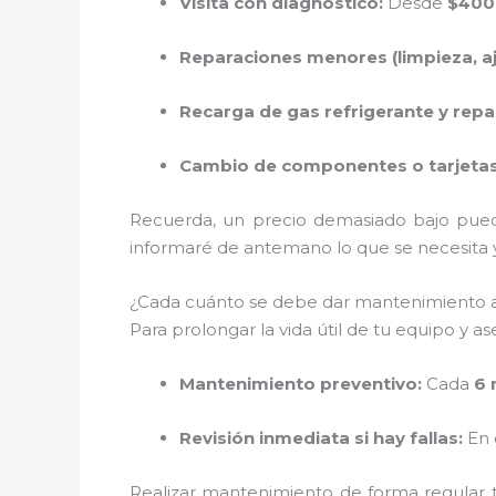
Visita con diagnóstico:
Desde
$400
Reparaciones menores (limpieza, aju
Recarga de gas refrigerante y rep
Cambio de componentes o tarjetas 
Recuerda, un precio demasiado bajo pued
informaré de antemano lo que se necesita y 
¿Cada cuánto se debe dar mantenimiento a
Para prolongar la vida útil de tu equipo y 
Mantenimiento preventivo:
Cada
6 
Revisión inmediata si hay fallas:
En 
Realizar mantenimiento de forma regular t