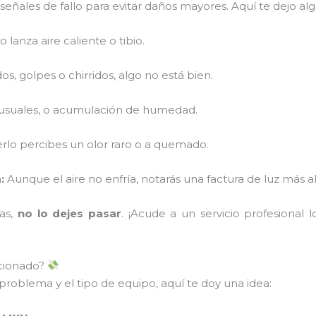
ñales de fallo para evitar daños mayores. Aquí te dejo alg
o lanza aire caliente o tibio.
s, golpes o chirridos, algo no está bien.
nusuales, o acumulación de humedad.
rlo percibes un olor raro o a quemado.
:
Aunque el aire no enfría, notarás una factura de luz más al
mas,
no lo dejes pasar
. ¡Acude a un servicio profesional 
icionado?
problema y el tipo de equipo, aquí te doy una idea: