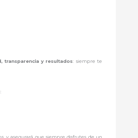
d, transparencia y resultados
: siempre te
e
:
s, y asegurará que siempre disfrutes de un