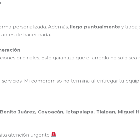
!
 forma personalizada. Además,
llego puntualmente
y trabaj
o antes de hacer nada.
neración
ones originales. Esto garantiza que el arreglo no solo sea 
 servicios. Mi compromiso no termina al entregar tu equi
:
Benito Juárez, Coyoacán, Iztapalapa, Tlalpan, Miguel H
sita atención urgente