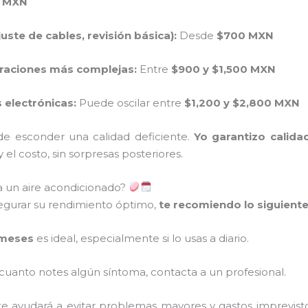
 MXN
ste de cables, revisión básica):
Desde
$700 MXN
araciones más complejas:
Entre
$900 y $1,500 MXN
electrónicas:
Puede oscilar entre
$1,200 y $2,800 MXN
e esconder una calidad deficiente.
Yo garantizo calida
el costo, sin sorpresas posteriores.
 un aire acondicionado?
asegurar su rendimiento óptimo,
te recomiendo lo siguient
meses
es ideal, especialmente si lo usas a diario.
cuanto notes algún síntoma, contacta a un profesional.
e ayudará a evitar problemas mayores y gastos imprevisto