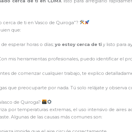
onado cerca de ti en CDMX
listo para arreglarlo rápidam
o cerca de ti en Vasco de Quiroga”?
guien que:
 de esperar horas o días;
yo estoy cerca de ti
y listo para a
on mis herramientas profesionales, puedo identificar el p
tes de comenzar cualquier trabajo, te explico detalladamente 
ngas que preocuparte por nada. Tú solo relájate y observa 
n Vasco de Quiroga?
za por temperaturas extremas, el uso intensivo de aires 
gaste. Algunas de las causas más comunes son:
impieza impide que el aire circule correctamente.