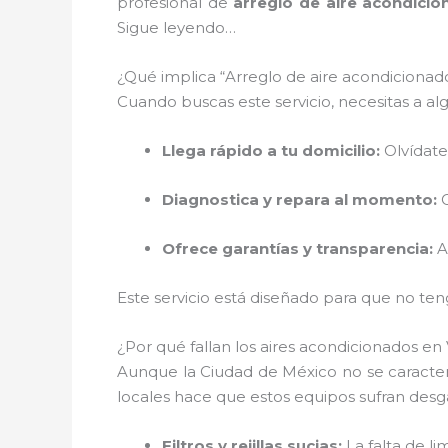
profesional de
arreglo de aire acondici
Sigue leyendo…
¿Qué implica “Arreglo de aire acondicionad
Cuando buscas este servicio, necesitas a al
Llega rápido a tu domicilio:
Olvídate
Diagnostica y repara al momento:
C
Ofrece garantías y transparencia:
An
Este servicio está diseñado para que no te
¿Por qué fallan los aires acondicionados e
Aunque la Ciudad de México no se caracteri
locales hace que estos equipos sufran des
Filtros y rejillas sucias:
La falta de l