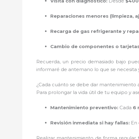
Visita con diagnóstico:
Desde
$400
Reparaciones menores (limpieza, aju
Recarga de gas refrigerante y rep
Cambio de componentes o tarjetas 
Recuerda, un precio demasiado bajo pued
informaré de antemano lo que se necesita y 
¿Cada cuánto se debe dar mantenimiento a
Para prolongar la vida útil de tu equipo y 
Mantenimiento preventivo:
Cada
6 
Revisión inmediata si hay fallas:
En 
Realizar mantenimiento de forma regular t