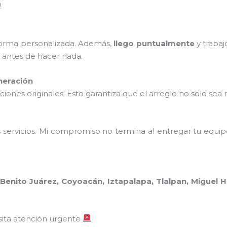
!
 forma personalizada. Además,
llego puntualmente
y trabaj
o antes de hacer nada.
neración
ones originales. Esto garantiza que el arreglo no solo sea 
 servicios. Mi compromiso no termina al entregar tu equi
:
Benito Juárez, Coyoacán, Iztapalapa, Tlalpan, Miguel H
sita atención urgente