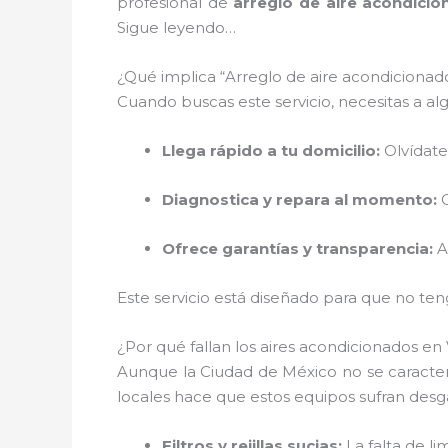
profesional de
arreglo de aire acondici
Sigue leyendo…
¿Qué implica “Arreglo de aire acondicionado 
Cuando buscas este servicio, necesitas a al
Llega rápido a tu domicilio:
Olvídate
Diagnostica y repara al momento:
C
Ofrece garantías y transparencia:
An
Este servicio está diseñado para que no te
¿Por qué fallan los aires acondicionados en 
Aunque la Ciudad de México no se caracteri
locales hace que estos equipos sufran des
Filtros y rejillas sucias:
La falta de l