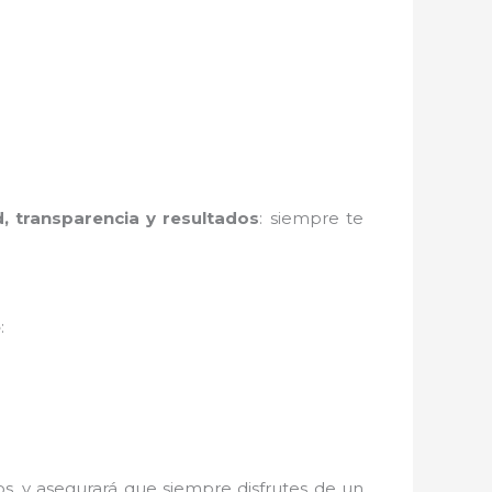
d, transparencia y resultados
: siempre te
e
:
s, y asegurará que siempre disfrutes de un