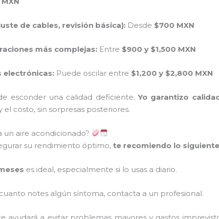
 MXN
ste de cables, revisión básica):
Desde
$700 MXN
araciones más complejas:
Entre
$900 y $1,500 MXN
electrónicas:
Puede oscilar entre
$1,200 y $2,800 MXN
e esconder una calidad deficiente.
Yo garantizo calida
el costo, sin sorpresas posteriores.
 un aire acondicionado?
asegurar su rendimiento óptimo,
te recomiendo lo siguient
meses
es ideal, especialmente si lo usas a diario.
cuanto notes algún síntoma, contacta a un profesional.
e ayudará a evitar problemas mayores y gastos imprevisto