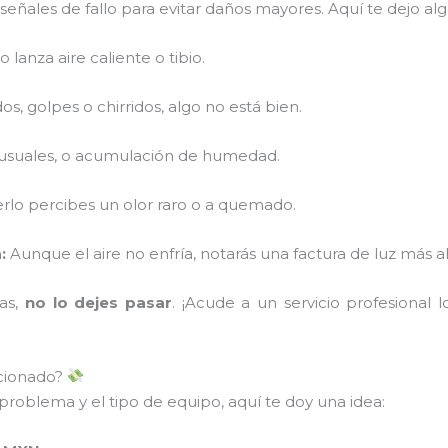
ñales de fallo para evitar daños mayores. Aquí te dejo alg
o lanza aire caliente o tibio.
s, golpes o chirridos, algo no está bien.
nusuales, o acumulación de humedad.
rlo percibes un olor raro o a quemado.
:
Aunque el aire no enfría, notarás una factura de luz más al
mas,
no lo dejes pasar
. ¡Acude a un servicio profesional 
icionado?
problema y el tipo de equipo, aquí te doy una idea: