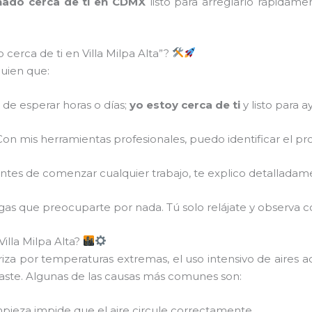
onado cerca de ti en CDMX
listo para arreglarlo rápidam
cerca de ti en Villa Milpa Alta”?
guien que:
 de esperar horas o días;
yo estoy cerca de ti
y listo para a
on mis herramientas profesionales, puedo identificar el p
tes de comenzar cualquier trabajo, te explico detalladamente 
ngas que preocuparte por nada. Tú solo relájate y observa 
Villa Milpa Alta?
za por temperaturas extremas, el uso intensivo de aires 
gaste. Algunas de las causas más comunes son:
impieza impide que el aire circule correctamente.