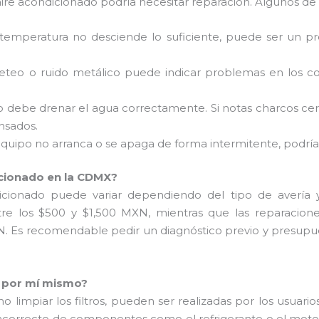
 aire acondicionado podría necesitar reparación. Algunos d
a temperatura no desciende lo suficiente, puede ser un p
eteo o ruido metálico puede indicar problemas en los c
ado debe drenar el agua correctamente. Si notas charcos c
nsados.
u equipo no arranca o se apaga de forma intermitente, podría
icionado en la CDMX?
icionado puede variar dependiendo del tipo de avería y
re los $500 y $1,500 MXN, mientras que las reparacione
 Es recomendable pedir un diagnóstico previo y presupue
o por mí mismo?
 limpiar los filtros, pueden ser realizadas por los usuario
o incorrecto de componentes como el refrigerante o el mo