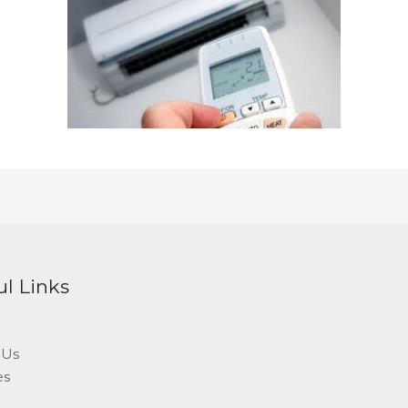
ul Links
 Us
es