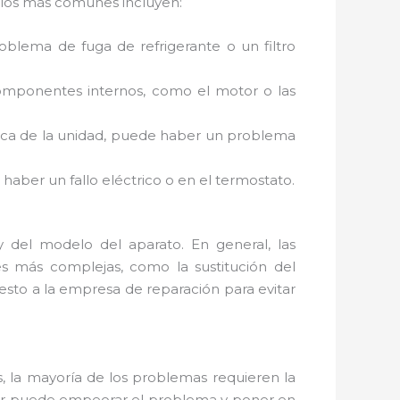
e los más comunes incluyen:
roblema de fuga de refrigerante o un filtro
omponentes internos, como el motor o las
erca de la unidad, puede haber un problema
 haber un fallo eléctrico o en el termostato.
 del modelo del aparato. En general, las
s más complejas, como la sustitución del
sto a la empresa de reparación para evitar
s, la mayoría de los problemas requieren la
tor puede empeorar el problema y poner en