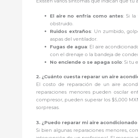
Existen varios síntomas que indican que tu
El aire no enfría como antes
: Si l
obstruido.
Ruidos extraños
: Un zumbido, golp
aspas del ventilador.
Fugas de agua
: El aire acondicion
con el drenaje o la bandeja de conde
No enciende o se apaga solo
: Si t
2. ¿Cuánto cuesta reparar un aire acond
El costo de reparación de un aire acond
reparaciones menores pueden oscilar ent
compresor, pueden superar los $5,000 MXN.
sorpresas.
3. ¿Puedo reparar mi aire acondicionad
Si bien algunas reparaciones menores, como
intervención de un profesional. El manej