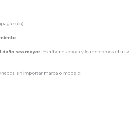
apaga solo)
imiento
el daño sea mayor
. Escríbenos ahora y lo reparamos el mi
onados, sin importar marca o modelo: