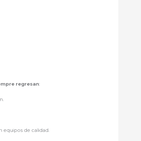
iempre regresan
:
n.
n equipos de calidad.