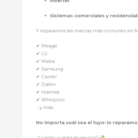
Inverter
Sistemas comerciales y residencial
Y reparamos las marcas más comunes en M
✔ Mirage
✔ LG
✔ Mabe
✔ Samsung
✔ Carrier
✔ Daikin
✔ Hisense
✔ Whirlpool
…y más.
No importa cuál sea el tuyo: lo reparamo
¿Cuánto cuesta el servicio?