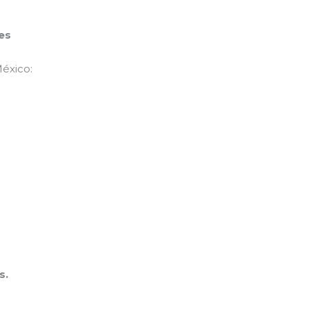
es
éxico:
s.