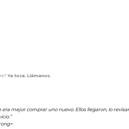
ire?
Ya toca. Llámanos.
e era mejor comprar uno nuevo. Ellos llegaron, lo revi
cio.”
trong>