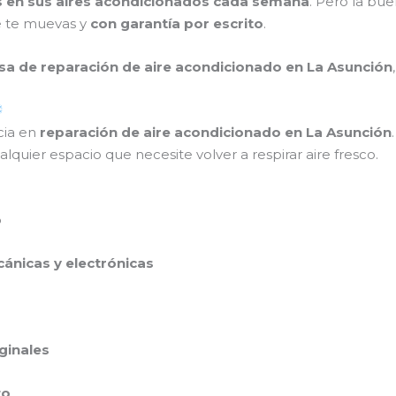
as en sus aires acondicionados cada semana
. Pero la bu
ue te muevas y
con garantía por escrito
.
a de reparación de aire acondicionado en La Asunción
cia en
reparación de aire acondicionado en La Asunción
.
quier espacio que necesite volver a respirar aire fresco.
o
cánicas y electrónicas
ginales
to