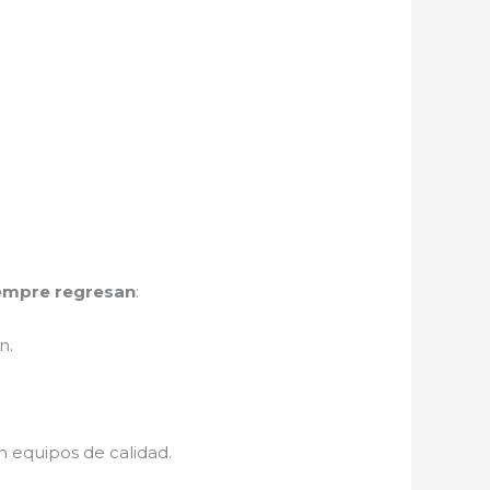
iempre regresan
:
n.
n equipos de calidad.