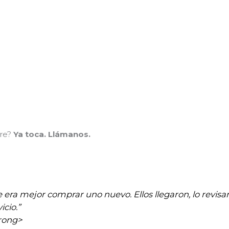
ire?
Ya toca. Llámanos.
e era mejor comprar uno nuevo. Ellos llegaron, lo revi
cio.”
trong>