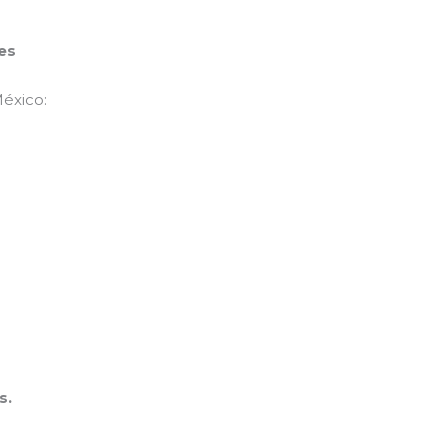
es
éxico:
s.