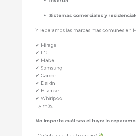
Inverter
Sistemas comerciales y residencial
Y reparamos las marcas más comunes en M
✔ Mirage
✔ LG
✔ Mabe
✔ Samsung
✔ Carrier
✔ Daikin
✔ Hisense
✔ Whirlpool
…y más.
No importa cuál sea el tuyo: lo reparamo
¿Cuánto cuesta el servicio?