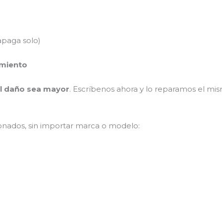
apaga solo)
imiento
el daño sea mayor
. Escríbenos ahora y lo reparamos el mi
onados, sin importar marca o modelo: