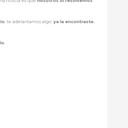
ena noticia es que
nosotros lo resolvemos
io
, te adelantamos algo:
ya la encontraste.
io
.