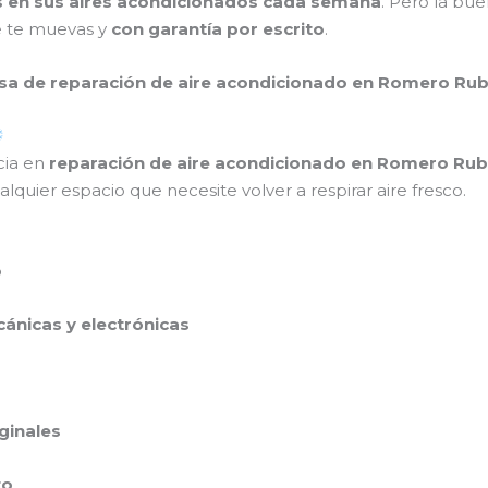
as en sus aires acondicionados cada semana
. Pero la bu
ue te muevas y
con garantía por escrito
.
a de reparación de aire acondicionado en Romero Rub
cia en
reparación de aire acondicionado en Romero Rub
quier espacio que necesite volver a respirar aire fresco.
o
cánicas y electrónicas
ginales
to