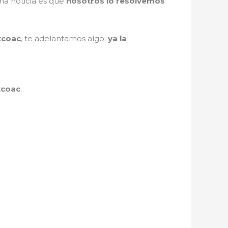
ena noticia es que
nosotros lo resolvemos
xcoac
, te adelantamos algo:
ya la
xcoac
.