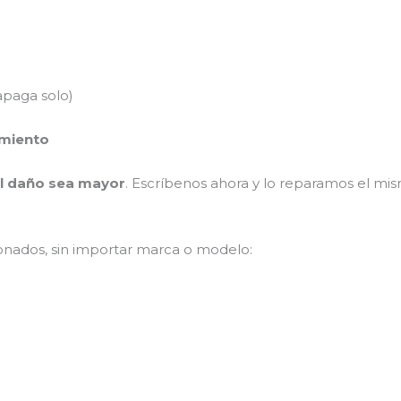
apaga solo)
imiento
el daño sea mayor
. Escríbenos ahora y lo reparamos el mi
onados, sin importar marca o modelo: