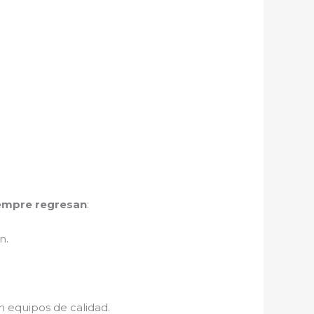
iempre regresan
:
n.
n equipos de calidad.