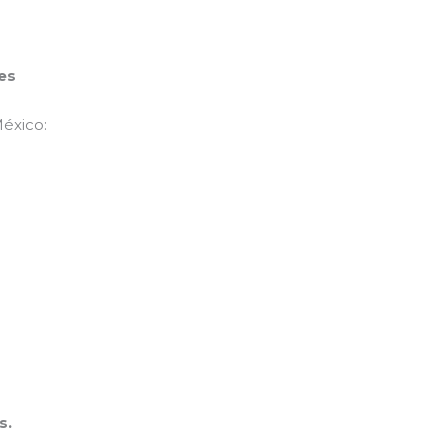
es
éxico:
s.