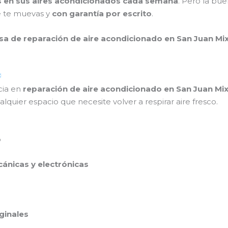
as en sus aires acondicionados cada semana
. Pero la bu
ue te muevas y
con garantía por escrito
.
a de reparación de aire acondicionado en San Juan Mi
cia en
reparación de aire acondicionado en San Juan Mi
quier espacio que necesite volver a respirar aire fresco.
o
cánicas y electrónicas
ginales