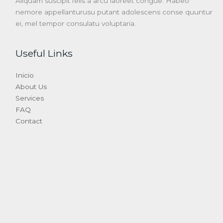
Aliquam suscipit felis a arcu laoreet congue. Habeo
nemore appellanturusu putant adolescens conse quuntur
ei, mel tempor consulatu voluptaria.
Useful Links
Inicio
About Us
Services
FAQ
Contact