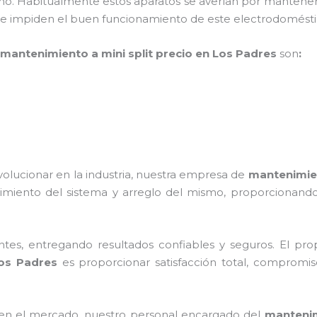
ño. Habitualmente estos aparatos se averían por mantener
que impiden el buen funcionamiento de este electrodomést
mantenimiento a mini split precio
en Los Padres
son
:
volucionar en la industria, nuestra empresa de
mantenimien
imiento del sistema y arreglo del mismo, proporcionando
tes, entregando resultados confiables y seguros. El prop
os Padres
es proporcionar satisfacción total, compromiso
en el mercado, nuestro personal encargado del
mantenim