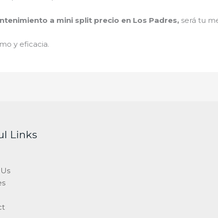
tenimiento a mini split precio en Los Padres
,
será tu me
mo y eficacia.
ul Links
 Us
es
ct