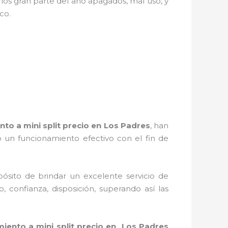
los gran parte del año apagados, mal uso, y
ico.
to a mini split precio
en Los Padres
, han
 un funcionamiento efectivo con el fin de
ósito de brindar un excelente servicio de
, confianza, disposición, superando así las
iento a mini split precio
en Los Padres