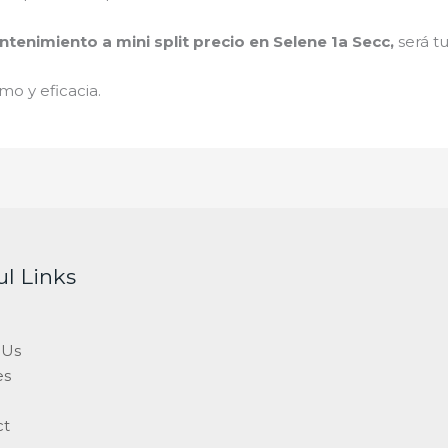
tenimiento a mini split precio en Selene 1a Secc
,
será t
mo y eficacia.
ul Links
 Us
es
ct