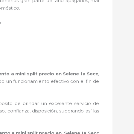
tenerlos gran parte del año apagados, mal
doméstico.
:
to a mini split precio
en Selene 1a Secc
,
o un funcionamiento efectivo con el fin de
ósito de brindar un excelente servicio de
o, confianza, disposición, superando así las
nto a mini split precio
en Selene 1a Secc