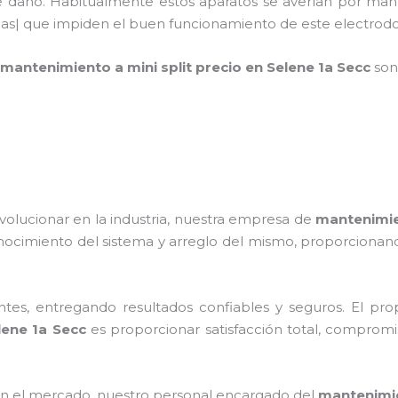
de daño. Habitualmente estos aparatos se averían por man
ulas| que impiden el buen funcionamiento de este electro
mantenimiento a mini split precio
en Selene 1a Secc
son
volucionar en la industria, nuestra empresa de
mantenimien
nocimiento del sistema y arreglo del mismo, proporcionand
tes, entregando resultados confiables y seguros. El prop
ene 1a Secc
es proporcionar satisfacción total, compromis
n el mercado, nuestro personal encargado del
mantenimie