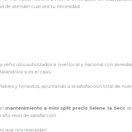
ad de atender cual sea tu necesidad:
 vehículos autorizados a nivel local y nacional con seried
stalándolos si es el caso
.
ables y honestos, apuntando a la satisfacción total de nue
 el
mantenimiento a mini split precio
Selene 1a Secc
di
alto nivel de satisfacción.
es que nos respaldan.