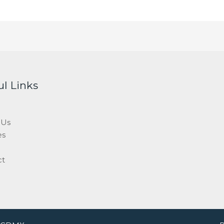
ul Links
 Us
es
ct