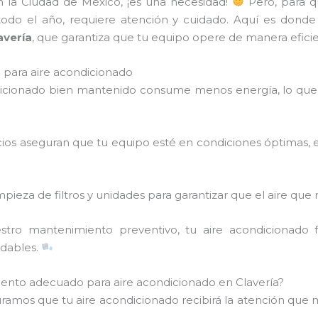
en la Ciudad de México, ¡es una necesidad!
Pero, para q
 todo el año, requiere atención y cuidado. Aquí es donde
avería
, que garantiza que tu equipo opere de manera eficien
para aire acondicionado
dicionado bien mantenido consume menos energía, lo que 
icios aseguran que tu equipo esté en condiciones óptimas, 
mpieza de filtros y unidades para garantizar que el aire que 
stro mantenimiento preventivo, tu aire acondicionado
adables.
iento adecuado para aire acondicionado en Clavería?
uramos que tu aire acondicionado recibirá la atención que