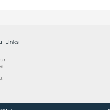
ul Links
 Us
es
ct