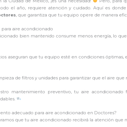
en la Ciudad de México, ¡es una necesidad!
Pero, para q
 todo el año, requiere atención y cuidado. Aquí es donde
octores
, que garantiza que tu equipo opere de manera efici
para aire acondicionado
dicionado bien mantenido consume menos energía, lo que 
icios aseguran que tu equipo esté en condiciones óptimas, 
mpieza de filtros y unidades para garantizar que el aire que 
stro mantenimiento preventivo, tu aire acondicionado
adables.
iento adecuado para aire acondicionado en Doctores?
uramos que tu aire acondicionado recibirá la atención que