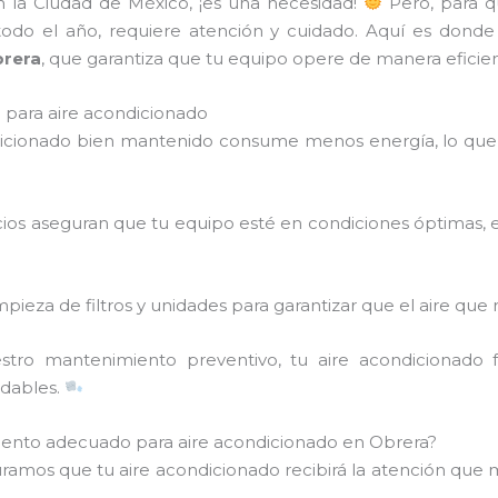
en la Ciudad de México, ¡es una necesidad!
Pero, para q
 todo el año, requiere atención y cuidado. Aquí es donde
brera
, que garantiza que tu equipo opere de manera eficient
para aire acondicionado
dicionado bien mantenido consume menos energía, lo que 
icios aseguran que tu equipo esté en condiciones óptimas, 
mpieza de filtros y unidades para garantizar que el aire que 
stro mantenimiento preventivo, tu aire acondicionado
adables.
iento adecuado para aire acondicionado en Obrera?
uramos que tu aire acondicionado recibirá la atención que