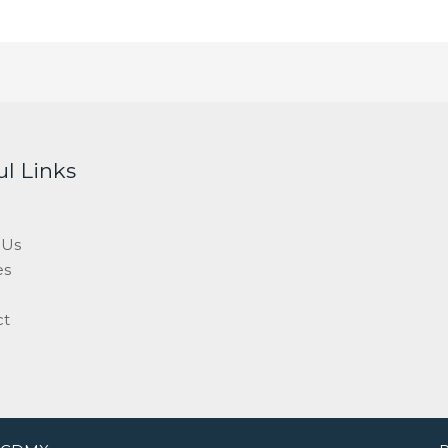
ul Links
 Us
es
ct