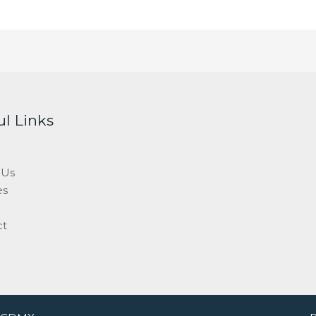
ul Links
 Us
es
ct