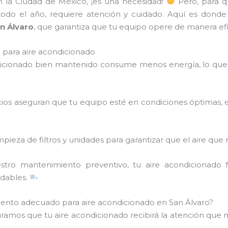
en la Ciudad de México, ¡es una necesidad!
Pero, para q
 todo el año, requiere atención y cuidado. Aquí es donde
n Álvaro
, que garantiza que tu equipo opere de manera efic
para aire acondicionado
dicionado bien mantenido consume menos energía, lo que 
icios aseguran que tu equipo esté en condiciones óptimas, 
mpieza de filtros y unidades para garantizar que el aire que 
stro mantenimiento preventivo, tu aire acondicionado
adables.
iento adecuado para aire acondicionado en San Álvaro?
uramos que tu aire acondicionado recibirá la atención que