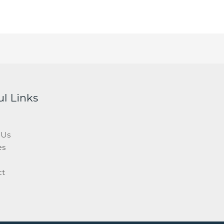
ul Links
 Us
es
ct