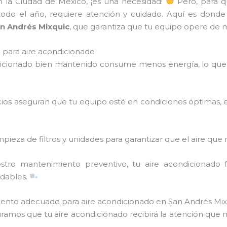
en la Ciudad de México, ¡es una necesidad!
Pero, para q
 todo el año, requiere atención y cuidado. Aquí es donde
n Andrés Mixquic
, que garantiza que tu equipo opere de ma
para aire acondicionado
dicionado bien mantenido consume menos energía, lo que 
icios aseguran que tu equipo esté en condiciones óptimas, 
mpieza de filtros y unidades para garantizar que el aire que 
stro mantenimiento preventivo, tu aire acondicionado
adables.
iento adecuado para aire acondicionado en San Andrés Mix
uramos que tu aire acondicionado recibirá la atención que