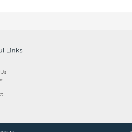
ul Links
 Us
es
ct