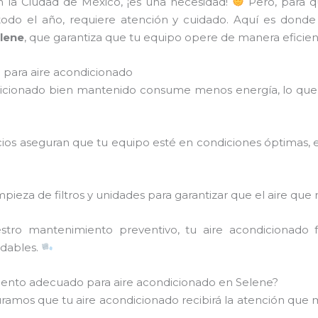
en la Ciudad de México, ¡es una necesidad!
Pero, para q
 todo el año, requiere atención y cuidado. Aquí es donde
lene
, que garantiza que tu equipo opere de manera eficient
para aire acondicionado
dicionado bien mantenido consume menos energía, lo que 
icios aseguran que tu equipo esté en condiciones óptimas, 
mpieza de filtros y unidades para garantizar que el aire que 
stro mantenimiento preventivo, tu aire acondicionado
adables.
iento adecuado para aire acondicionado en Selene?
uramos que tu aire acondicionado recibirá la atención que