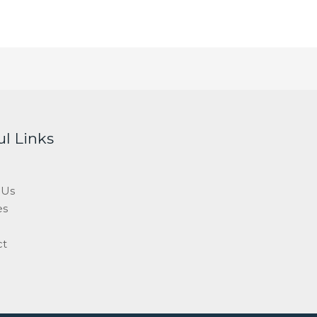
ul Links
 Us
es
ct