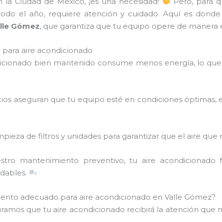
en la Ciudad de México, ¡es una necesidad!
Pero, para q
 todo el año, requiere atención y cuidado. Aquí es donde
alle Gómez
, que garantiza que tu equipo opere de manera ef
para aire acondicionado
dicionado bien mantenido consume menos energía, lo que 
icios aseguran que tu equipo esté en condiciones óptimas, 
mpieza de filtros y unidades para garantizar que el aire que 
stro mantenimiento preventivo, tu aire acondicionado
adables.
iento adecuado para aire acondicionado en Valle Gómez?
uramos que tu aire acondicionado recibirá la atención que