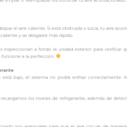
 limpiar o reemplazar los filtros de tu aire acondicionado 
isipar el aire caliente. Si está obstruida o sucia, tu aire 
aliente y se desgaste más rápido.
s inspeccionan a fondo la unidad exterior para verificar 
funcione a la perfección.
erante
ado está bajo, el sistema no podrá enfriar correctamente
ecargamos los niveles de refrigerante, además de detecta
ionado son esenciales para que el aire circule de manera 