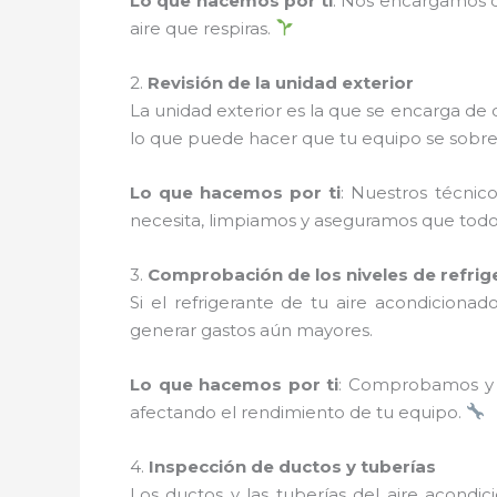
Lo que hacemos por ti
: Nos encargamos de
aire que respiras.
2.
Revisión de la unidad exterior
La unidad exterior es la que se encarga de d
lo que puede hacer que tu equipo se sobrec
Lo que hacemos por ti
: Nuestros técnico
necesita, limpiamos y aseguramos que todo 
3.
Comprobación de los niveles de refrig
Si el refrigerante de tu aire acondicion
generar gastos aún mayores.
Lo que hacemos por ti
: Comprobamos y r
afectando el rendimiento de tu equipo.
4.
Inspección de ductos y tuberías
Los ductos y las tuberías del aire acondic