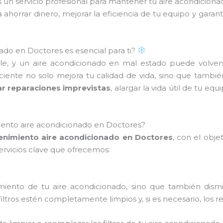
s un servicio profesional para mantener tu aire acondicion
ahorrar dinero, mejorar la eficiencia de tu equipo y garan
ado en Doctores es esencial para ti?
e, y un aire acondicionado en mal estado puede volvers
ente no solo mejora tu calidad de vida, sino que tambié
ar reparaciones imprevistas
, alargar la vida útil de tu eq
iento aire acondicionado en Doctores?
nimiento aire acondicionado en Doctores
, con el obj
servicios clave que ofrecemos:
dimiento de tu aire acondicionado, sino que también dism
ltros estén completamente limpios y, si es necesario, los