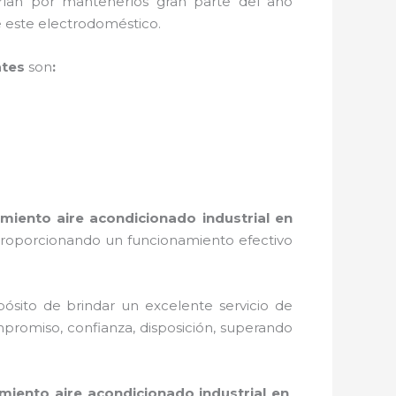
rían por mantenerlos gran parte del año
e este electrodoméstico.
ates
son
:
miento aire acondicionado industrial
en
 proporcionando un funcionamiento efectivo
ósito de brindar un excelente servicio de
mpromiso, confianza, disposición, superando
iento aire acondicionado industrial
en