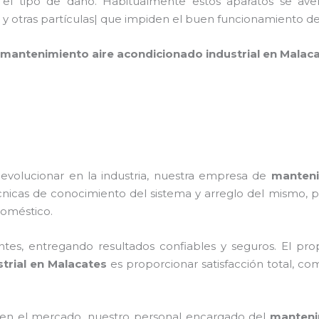
 el tipo de daño. Habitualmente estos aparatos se ave
 y otras partículas| que impiden el buen funcionamiento d
mantenimiento aire acondicionado industrial
en Malac
 evolucionar en la industria, nuestra empresa de
manteni
écnicas de conocimiento del sistema y arreglo del mismo,
odoméstico.
tes, entregando resultados confiables y seguros. El prop
trial
en Malacates
es proporcionar satisfacción total, co
en el mercado, nuestro personal encargado del
mantenim