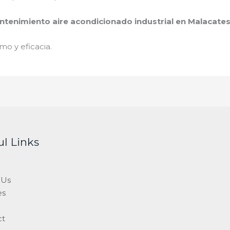
tenimiento aire acondicionado industrial en Malacate
mo y eficacia.
ul Links
 Us
es
ct