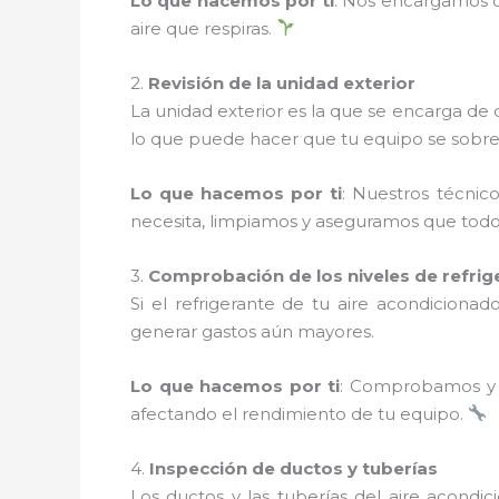
Lo que hacemos por ti
: Nos encargamos de
aire que respiras.
2.
Revisión de la unidad exterior
La unidad exterior es la que se encarga de d
lo que puede hacer que tu equipo se sobrec
Lo que hacemos por ti
: Nuestros técnico
necesita, limpiamos y aseguramos que todo 
3.
Comprobación de los niveles de refrig
Si el refrigerante de tu aire acondicion
generar gastos aún mayores.
Lo que hacemos por ti
: Comprobamos y r
afectando el rendimiento de tu equipo.
4.
Inspección de ductos y tuberías
Los ductos y las tuberías del aire acondic