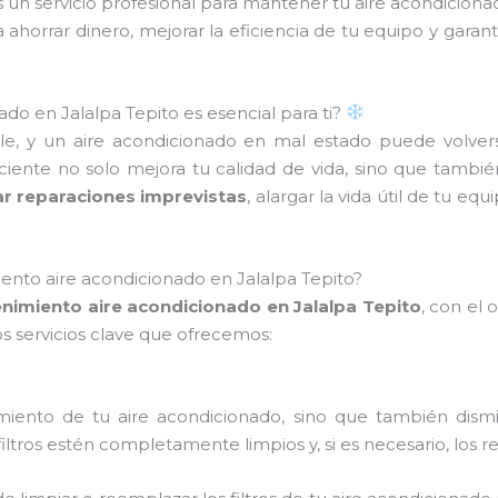
s un servicio profesional para mantener tu aire acondicion
ahorrar dinero, mejorar la eficiencia de tu equipo y garan
do en Jalalpa Tepito es esencial para ti?
e, y un aire acondicionado en mal estado puede volvers
ente no solo mejora tu calidad de vida, sino que tambié
ar reparaciones imprevistas
, alargar la vida útil de tu eq
ento aire acondicionado en Jalalpa Tepito?
nimiento aire acondicionado en Jalalpa Tepito
, con el
os servicios clave que ofrecemos:
dimiento de tu aire acondicionado, sino que también dism
ltros estén completamente limpios y, si es necesario, los