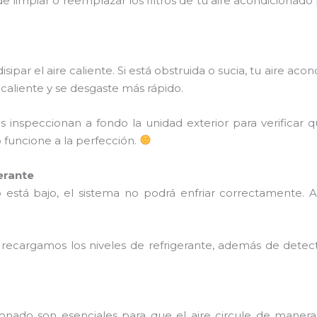
 limpiar o reemplazar los filtros de tu aire acondicionado 
isipar el aire caliente. Si está obstruida o sucia, tu aire 
aliente y se desgaste más rápido.
s inspeccionan a fondo la unidad exterior para verificar 
funcione a la perfección.
erante
ado está bajo, el sistema no podrá enfriar correctamente
ecargamos los niveles de refrigerante, además de detecta
ionado son esenciales para que el aire circule de manera 