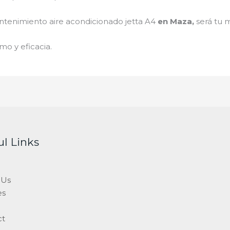
ntenimiento
aire acondicionado jetta A4
en Maza
,
será tu 
mo y eficacia.
ul Links
 Us
es
ct