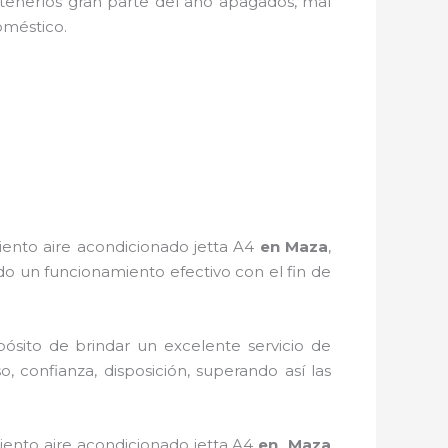
tenerlos gran parte del año apagados, mal
doméstico.
iento
aire acondicionado jetta A4
en Maza
,
o un funcionamiento efectivo con el fin de
ósito de brindar un excelente servicio de
, confianza, disposición, superando así las
iento
aire acondicionado jetta A4
en Maza