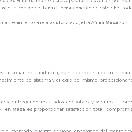
de daño. Habitualmente estos aparatos se averían por man
ulas| que impiden el buen funcionamiento de este electro
mantenimiento
aire acondicionado jetta A4
en Maza
son
:
evolucionar en la industria, nuestra empresa de
mantenim
nocimiento del sistema y arreglo del mismo, proporcionand
tes, entregando resultados confiables y seguros. El prop
A4
en Maza
es proporcionar satisfacción total, compromiso
n el mercado, nuestro personal encargado del
mantenim