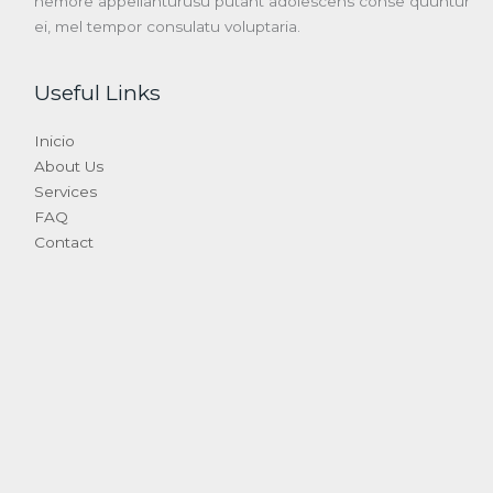
nemore appellanturusu putant adolescens conse quuntur
ei, mel tempor consulatu voluptaria.
Useful Links
Inicio
About Us
Services
FAQ
Contact