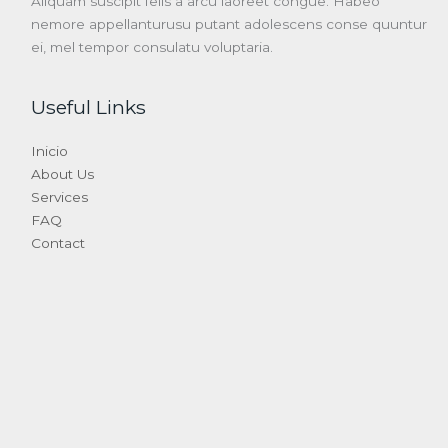
Aliquam suscipit felis a arcu laoreet congue. Habeo
nemore appellanturusu putant adolescens conse quuntur
ei, mel tempor consulatu voluptaria.
Useful Links
Inicio
About Us
Services
FAQ
Contact