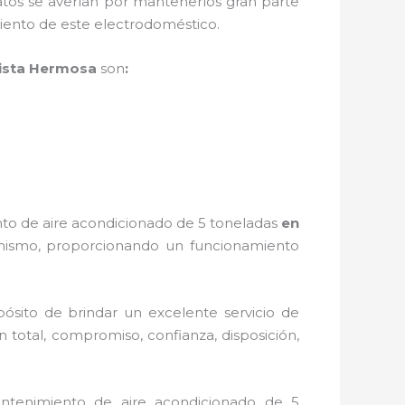
tos se averían por mantenerlos gran parte
miento de este electrodoméstico.
ista Hermosa
son
:
to de
aire acondicionado de 5 toneladas
en
 mismo, proporcionando un funcionamiento
ósito de brindar un excelente servicio de
n total, compromiso, confianza, disposición,
ntenimiento de
aire acondicionado de 5