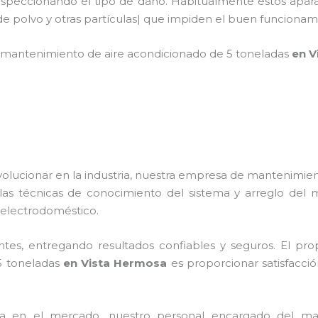
nspeccionando el tipo de daño. Habitualmente estos apara
de polvo y otras partículas| que impiden el buen funciona
mantenimiento de
aire acondicionado de 5 toneladas
en V
volucionar en la industria, nuestra empresa de
mantenimien
las técnicas de conocimiento del sistema y arreglo del
el electrodoméstico.
tes, entregando resultados confiables y seguros. El prop
5 toneladas
en Vista Hermosa
es proporcionar satisfacció
a en el mercado, nuestro personal encargado del
ma