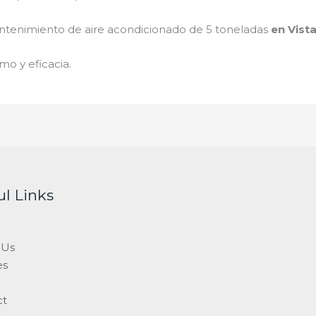
tenimiento de
aire acondicionado de 5 toneladas
en Vist
mo y eficacia.
ul Links
 Us
es
ct