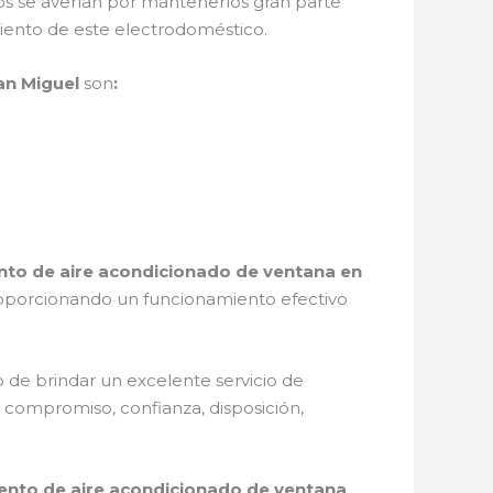
s se averían por mantenerlos gran parte
iento de este electrodoméstico.
an Miguel
son
:
to de aire acondicionado de ventana en
proporcionando un funcionamiento efectivo
 de brindar un excelente servicio de
, compromiso, confianza, disposición,
nto de aire acondicionado de ventana