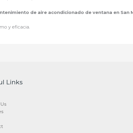
tenimiento de aire acondicionado de ventana en San 
mo y eficacia.
ul Links
 Us
es
ct