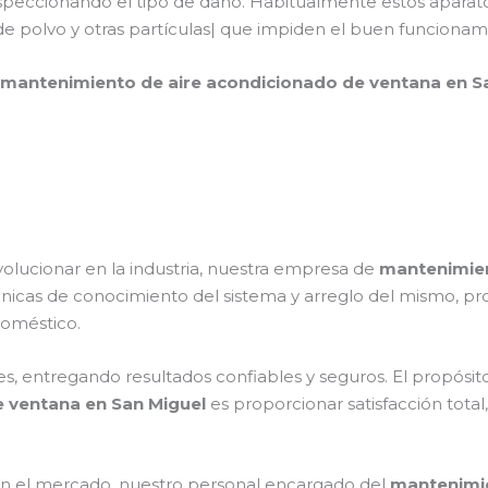
speccionando el tipo de daño. Habitualmente estos aparato
e polvo y otras partículas| que impiden el buen funcionam
mantenimiento de aire acondicionado de ventana en S
volucionar en la industria, nuestra empresa de
mantenimien
écnicas de conocimiento del sistema y arreglo del mismo, 
odoméstico.
s, entregando resultados confiables y seguros. El propósito
 ventana en San Miguel
es proporcionar satisfacción total
n el mercado, nuestro personal encargado del
mantenimie