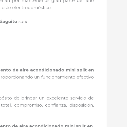
erían por mantenerlos gran parte del año
de este electrodoméstico.
tiaguito
son
:
nto de aire acondicionado mini split
en
 proporcionando un funcionamiento efectivo
ósito de brindar un excelente servicio de
 total, compromiso, confianza, disposición,
nto de aire acondicionado mini split
en