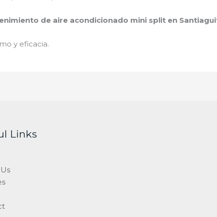
nimiento de aire acondicionado mini split
en Santiagui
mo y eficacia.
ul Links
 Us
es
ct