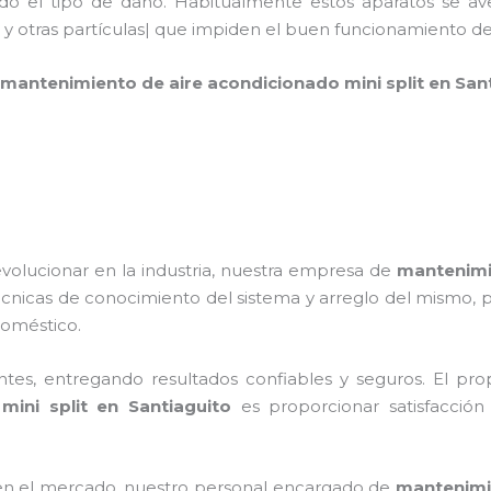
ndo el tipo de daño. Habitualmente estos aparatos se av
 y otras partículas| que impiden el buen funcionamiento 
mantenimiento de aire acondicionado mini split
en San
volucionar en la industria, nuestra empresa de
mantenimie
técnicas de conocimiento del sistema y arreglo del mismo,
odoméstico.
tes, entregando resultados confiables y seguros. El prop
ini split
en Santiaguito
es proporcionar satisfacción
n el mercado, nuestro personal encargado de
mantenimie