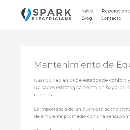
Ir
al
Inicio
Reparacion 
contenido
Blog
Contacto
Mantenimiento de Equ
Cuando hablamo
s de estados de confort y
ubicados estratégicamente en hogares, ho
correcta.
La importancia de un buen aire acondicion
de ambiente promedio con una sensación t