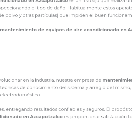
ondicionado en Azcapotzalco
es un trabajo que realiza un
speccionando el tipo de daño. Habitualmente estos aparato
e polvo y otras partículas| que impiden el buen funcionam
mantenimiento de equipos de aire acondicionado en 
volucionar en la industria, nuestra empresa de
mantenimien
s técnicas de conocimiento del sistema y arreglo del mism
el electrodoméstico.
s, entregando resultados confiables y seguros. El propósito
dicionado en Azcapotzalco
es proporcionar satisfacción to