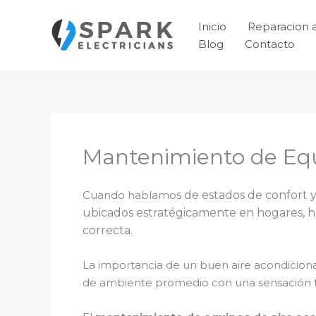
Ir
al
Inicio
Reparacion 
contenido
Blog
Contacto
Mantenimiento de Equ
Cuando hablamo
s de estados de confort y
ubicados estratégicamente en hogares, ho
correcta.
La importancia de un buen aire acondicion
de ambiente promedio con una sensación t