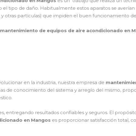
ondicionado en Mangos
es un trabajo que realiza un técn
 el tipo de daño. Habitualmente estos aparatos se averían
y otras partículas| que impiden el buen funcionamiento d
mantenimiento de equipos de aire acondicionado en
volucionar en la industria, nuestra empresa de
mantenimien
icas de conocimiento del sistema y arreglo del mismo, pro
stico.
s, entregando resultados confiables y seguros. El propósito
dicionado en Mangos
es proporcionar satisfacción total, c