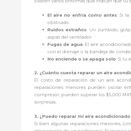
Existen varios síntomas que indican que tu
El aire no enfría como antes
: Si l
obstruido.
Ruidos extraños
: Un zumbido, golp
aspas del ventilador.
Fugas de agua
: El aire acondicion
con el drenaje o la bandeja de conde
No enciende o se apaga solo
: Si t
2. ¿Cuánto cuesta reparar un aire acond
El costo de reparación de un aire acond
reparaciones menores pueden oscilar ent
compresor, pueden superar los $5,000 MXN.
sorpresas.
3. ¿Puedo reparar mi aire acondicionad
Si bien algunas reparaciones menores, como
intervención de un profesional. El manej