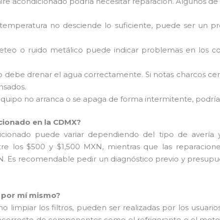
 aire acondicionado podría necesitar reparación. Algunos d
a temperatura no desciende lo suficiente, puede ser un p
eteo o ruido metálico puede indicar problemas en los c
ado debe drenar el agua correctamente. Si notas charcos c
nsados.
u equipo no arranca o se apaga de forma intermitente, podría
icionado en la CDMX?
icionado puede variar dependiendo del tipo de avería y
re los $500 y $1,500 MXN, mientras que las reparacione
 Es recomendable pedir un diagnóstico previo y presupue
o por mí mismo?
 limpiar los filtros, pueden ser realizadas por los usuario
o incorrecto de componentes como el refrigerante o el mo