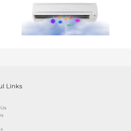
ul Links
 Us
es
ct