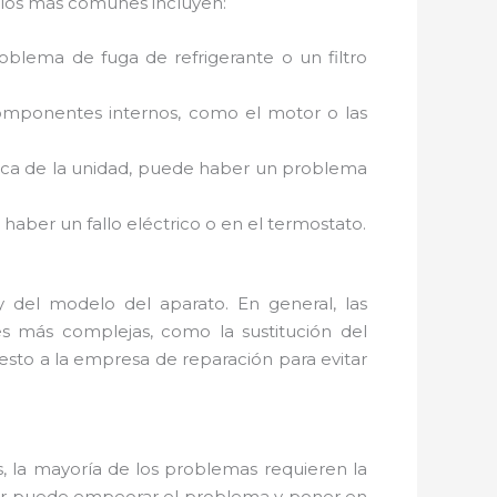
e los más comunes incluyen:
roblema de fuga de refrigerante o un filtro
omponentes internos, como el motor o las
erca de la unidad, puede haber un problema
 haber un fallo eléctrico o en el termostato.
 del modelo del aparato. En general, las
s más complejas, como la sustitución del
sto a la empresa de reparación para evitar
s, la mayoría de los problemas requieren la
tor puede empeorar el problema y poner en