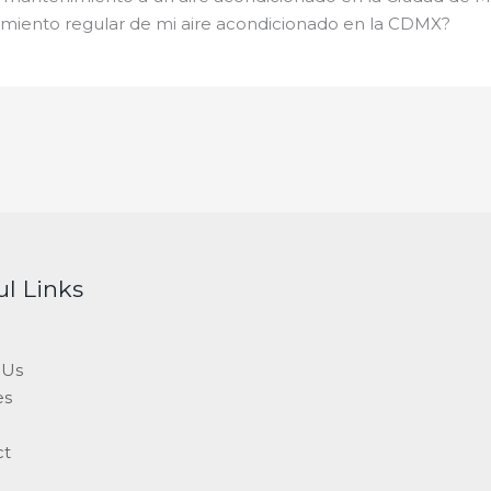
miento regular de mi aire acondicionado en la CDMX?
ul Links
 Us
es
ct