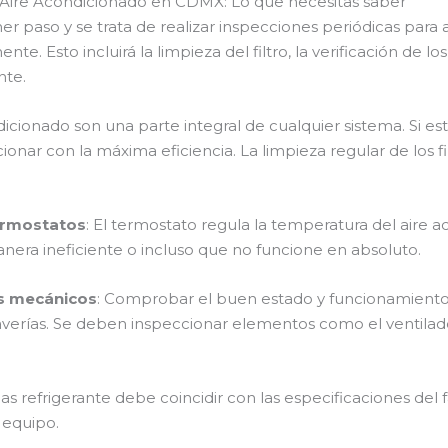
 Aire Acondicionado en CDMX: Lo que necesitas saber
imer paso y se trata de realizar inspecciones periódicas para
 Esto incluirá la limpieza del filtro, la verificación de los
nte.
ndicionado son una parte integral de cualquier sistema. Si esto
ionar con la máxima eficiencia. La limpieza regular de los 
termostatos
: El termostato regula la temperatura del aire
era ineficiente o incluso que no funcione en absoluto.
s mecánicos
: Comprobar el buen estado y funcionamiento d
verías. Se deben inspeccionar elementos como el ventilado
 gas refrigerante debe coincidir con las especificaciones del 
 equipo.