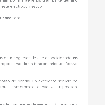
erían por mantenerlos gran parte del año
e este electrodoméstico.
blanca
son
:
ón
de mangueras de
aire acondicionado
en
 proporcionando un funcionamiento efectivo
ósito de brindar un excelente servicio de
total, compromiso, confianza, disposición,
ón
de mangueras de
aire acondicionado
en