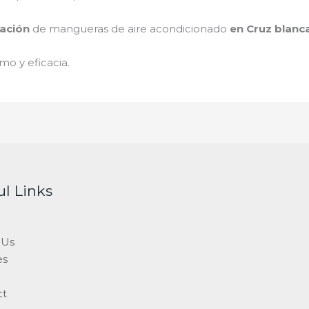
ación
de mangueras de
aire acondicionado
en Cruz blanc
mo y eficacia.
ul Links
 Us
es
ct