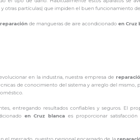
ndo el tipo de daño. Habitualmente estos aparatos se av
 y otras partículas| que impiden el buen funcionamiento d
reparación
de mangueras de
aire acondicionado
en Cruz 
evolucionar en la industria, nuestra empresa de
reparaci
técnicas de conocimiento del sistema y arreglo del mismo,
odoméstico.
tes, entregando resultados confiables y seguros. El prop
dicionado
en Cruz blanca
es proporcionar satisfacción 
n el mercado, nuestro personal encargado de la
reparaci