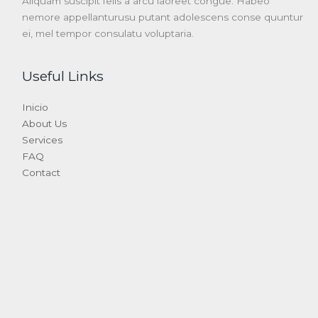
Aliquam suscipit felis a arcu laoreet congue. Habeo
nemore appellanturusu putant adolescens conse quuntur
ei, mel tempor consulatu voluptaria.
Useful Links
Inicio
About Us
Services
FAQ
Contact