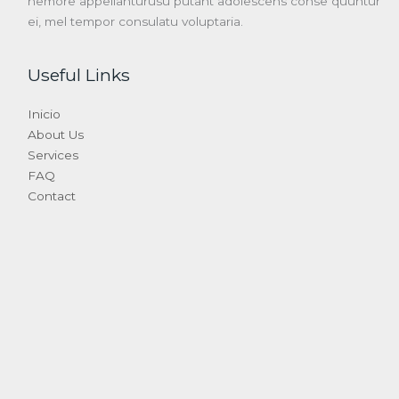
nemore appellanturusu putant adolescens conse quuntur
ei, mel tempor consulatu voluptaria.
Useful Links
Inicio
About Us
Services
FAQ
Contact