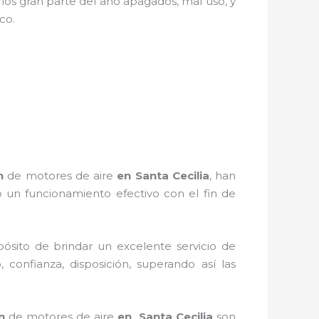
los gran parte del año apagados, mal uso, y
tico.
n
de motores de aire
en Santa Cecilia
, han
 un funcionamiento efectivo con el fin de
ósito de brindar un excelente servicio de
 confianza, disposición, superando así las
n
de motores de aire
en Santa Cecilia
son