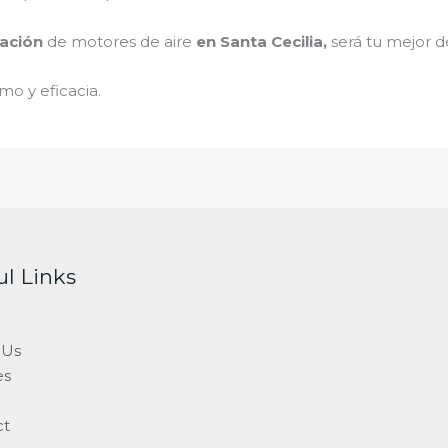
ación
de motores de aire
en Santa Cecilia
,
será tu mejor d
mo y eficacia.
ul Links
 Us
es
ct