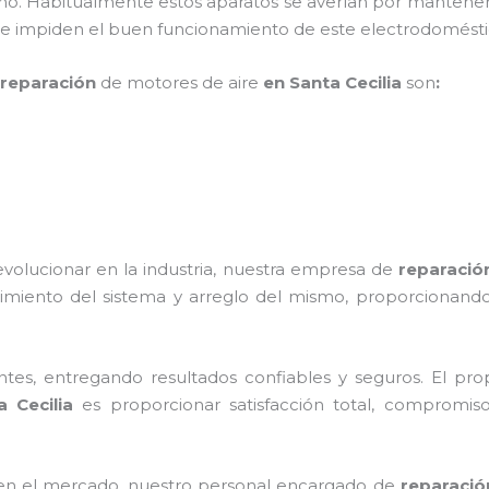
ño. Habitualmente estos aparatos se averían por mantener
 que impiden el buen funcionamiento de este electrodomés
reparación
de motores de aire
en Santa Cecilia
son
:
evolucionar en la industria, nuestra empresa de
reparació
imiento del sistema y arreglo del mismo, proporcionando
tes, entregando resultados confiables y seguros. El prop
 Cecilia
es proporcionar satisfacción total, compromiso,
en el mercado, nuestro personal encargado de
reparació