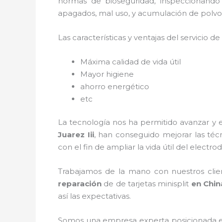
normas de bioseguridad, inspeccionando
apagados, mal uso, y acumulación de polvo
Las características y ventajas del servicio de
Máxima calidad de vida útil
Mayor higiene
ahorro energético
etc
La tecnología nos ha permitido avanzar y 
Juarez Iii
, han conseguido mejorar las té
con el fin de ampliar la vida útil del electr
Trabajamos de la mano con nuestros clien
reparación
de de tarjetas minisplit
en Chin
así las expectativas.
Somos una empresa experta posicionada e