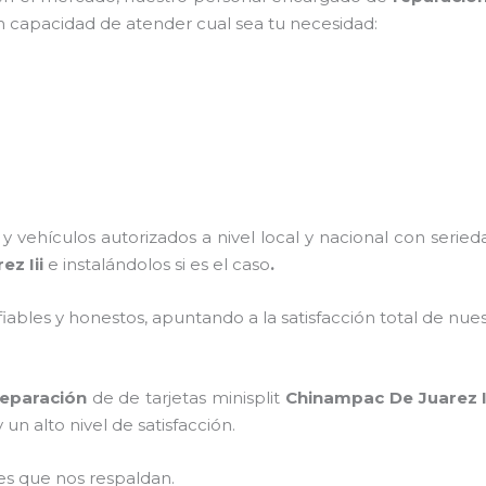
on capacidad de atender cual sea tu necesidad:
 vehículos autorizados a nivel local y nacional con serie
ez Iii
e instalándolos si es el caso
.
ables y honestos, apuntando a la satisfacción total de nue
reparación
de de tarjetas minisplit
Chinampac De Juarez I
un alto nivel de satisfacción.
es que nos respaldan.