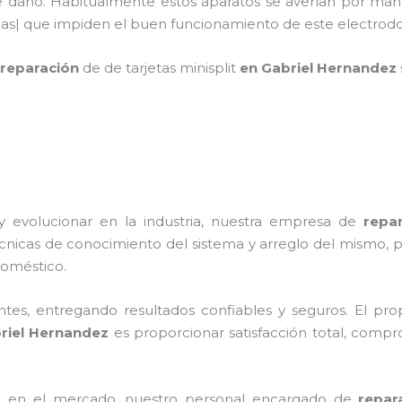
de daño. Habitualmente estos aparatos se averían por man
culas| que impiden el buen funcionamiento de este electr
reparación
de de tarjetas minisplit
en Gabriel Hernandez
y evolucionar en la industria, nuestra empresa de
repa
écnicas de conocimiento del sistema y arreglo del mismo,
odoméstico.
tes, entregando resultados confiables y seguros. El prop
riel Hernandez
es proporcionar satisfacción total, compr
 en el mercado, nuestro personal encargado de
repar