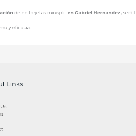
ación
de de tarjetas minisplit
en Gabriel Hernandez
,
será 
mo y eficacia.
ul Links
 Us
es
ct