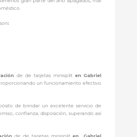
tenerlos gran parte del año apagados, mal
odoméstico.
son
:
ración
de de tarjetas minisplit
en Gabriel
 proporcionando un funcionamiento efectivo
ósito de brindar un excelente servicio de
omiso, confianza, disposición, superando así
ación
de de tarjetas minisplit
en Gabriel