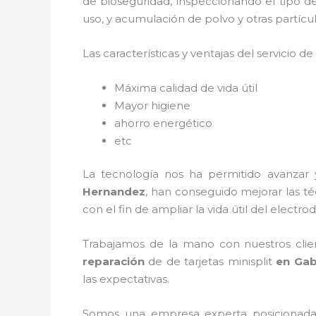
de bioseguridad, inspeccionando el tipo 
uso, y acumulación de polvo y otras partí
Las características y ventajas del servicio de
Máxima calidad de vida útil
Mayor higiene
ahorro energético
etc
La tecnología nos ha permitido avanzar 
Hernandez
, han conseguido mejorar las t
con el fin de ampliar la vida útil del electr
Trabajamos de la mano con nuestros clien
reparación
de de tarjetas minisplit
en Gab
las expectativas.
Somos una empresa experta posicionada