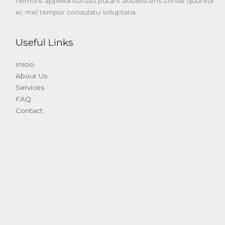
nemore appellanturusu putant adolescens conse quuntur
ei, mel tempor consulatu voluptaria.
Useful Links
Inicio
About Us
Services
FAQ
Contact